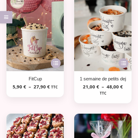
Ce
Ce
produit
produit
a
a
1 semaine de petits dej
FitCup
plusieurs
plusieurs
Plage
Plage
21,00
€
–
48,00
€
5,90
€
–
27,90
€
TTC
variation
de
de
variations.
TTC
prix :
prix :
Les
Les
21,00 
5,90 €
options
options
à
à
peuvent
peuvent
48,00 
27,90 €
être
être
choisies
choisies