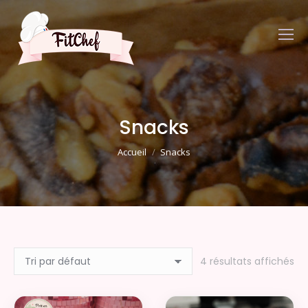
Snacks
Vous êtes ici :
Accueil
Snacks
4 résultats affichés